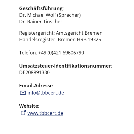
Geschäftsführung
:
Dr. Michael Wolf (Sprecher)
Dr. Rainer Tinscher
Registergericht: Amtsgericht Bremen
Handelsregister: Bremen HRB 19325
Telefon:
+49 (0)421 69606790
Umsatzsteuer-Identifikationsnummer
:
DE208891330
Email-Adresse
:
nf
tbbc
rt
d
Website
:
www.tbbcert.de