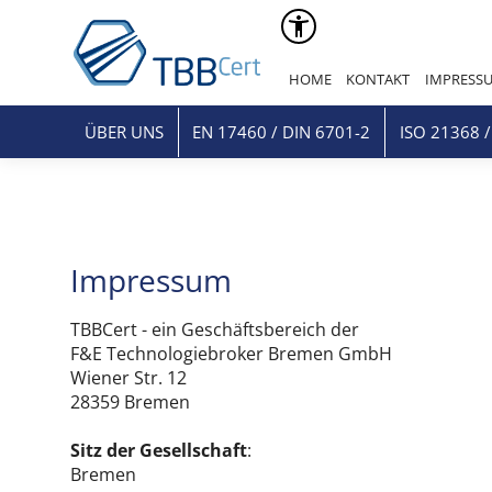
HOME
KONTAKT
IMPRESS
ÜBER UNS
EN 17460 / DIN 6701-2
ISO 21368 /
Impressum
TBBCert - ein Geschäftsbereich der
F&E Technologiebroker Bremen GmbH
Wiener Str. 12
28359 Bremen
Sitz der Gesellschaft
:
Bremen