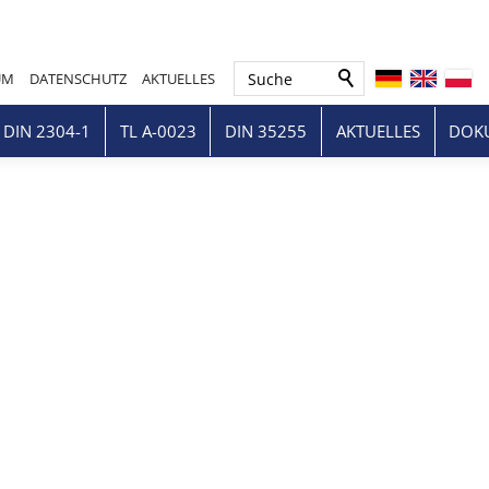
Suche
UM
DATENSCHUTZ
AKTUELLES
 DIN 2304-1
TL A-0023
DIN 35255
AKTUELLES
DOKU